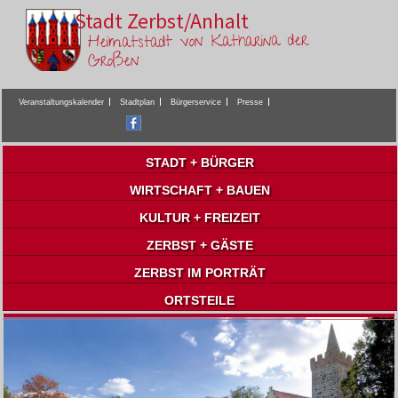
Stadt Zerbst/Anhalt
Heimatstadt von Katharina der
Großen
Veranstaltungskalender
Stadtplan
Bürgerservice
Presse
STADT + BÜRGER
WIRTSCHAFT + BAUEN
KULTUR + FREIZEIT
ZERBST + GÄSTE
ZERBST IM PORTRÄT
ORTSTEILE