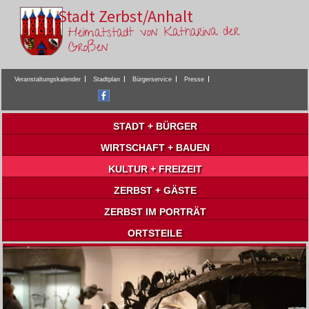
Stadt Zerbst/Anhalt
Heimatstadt von Katharina der
Großen
Veranstaltungskalender
Stadtplan
Bürgerservice
Presse
STADT + BÜRGER
WIRTSCHAFT + BAUEN
KULTUR + FREIZEIT
ZERBST + GÄSTE
ZERBST IM PORTRÄT
ORTSTEILE