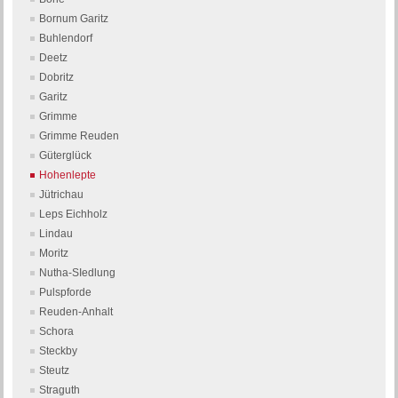
Bornum Garitz
Buhlendorf
Deetz
Dobritz
Garitz
Grimme
Grimme Reuden
Güterglück
Hohenlepte
Jütrichau
Leps Eichholz
Lindau
Moritz
Nutha-SIedlung
Pulspforde
Reuden-Anhalt
Schora
Steckby
Steutz
Straguth