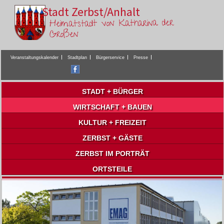
Stadt Zerbst/Anhalt
Heimatstadt von Katharina der
Großen
Veranstaltungskalender
Stadtplan
Bürgerservice
Presse
STADT + BÜRGER
WIRTSCHAFT + BAUEN
KULTUR + FREIZEIT
ZERBST + GÄSTE
ZERBST IM PORTRÄT
ORTSTEILE