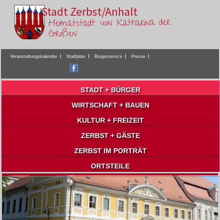
Stadt Zerbst/Anhalt
Heimatstadt von Katharina der
Großen
Veranstaltungskalender
Stadtplan
Bürgerservice
Presse
STADT + BÜRGER
WIRTSCHAFT + BAUEN
KULTUR + FREIZEIT
ZERBST + GÄSTE
ZERBST IM PORTRÄT
ORTSTEILE