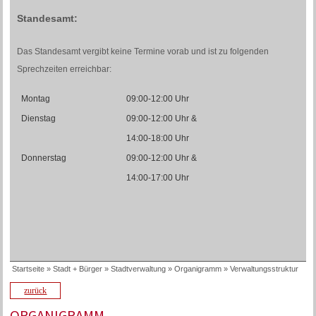
Standesamt:
Das Standesamt vergibt keine Termine vorab und ist zu folgenden
Sprechzeiten erreichbar:
Montag
09:00-12:00 Uhr
Dienstag
09:00-12:00 Uhr &
14:00-18:00 Uhr
Donnerstag
09:00-12:00 Uhr &
14:00-17:00 Uhr
Startseite
»
Stadt + Bürger
»
Stadtverwaltung
»
Organigramm
»
Verwaltungsstruktur
zurück
ORGANIGRAMM