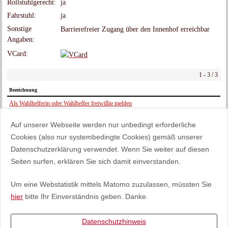
Rollstuhlgerecht
:
ja
Fahrstuhl
:
ja
Sonstige
Barrierefreier Zugang über den Innenhof erreichbar
Angaben
:
VCard
:
1 - 3 / 3
Bezeichnung
Als Wahlhelferin oder Wahlhelfer freiwillig melden
Schäden an öffentlichen Einrichtungen melden
Auf unserer Webseite werden nur unbedingt erforderliche
Wahlschein beantragen
Cookies (also nur systembedingte Cookies) gemäß unserer
Datenschutzerklärung verwendet. Wenn Sie weiter auf diesen
zurück
Seiten surfen, erklären Sie sich damit einverstanden.
Ein Angebot des
Bürger- und Unternehmensservice (BUS) des Landes Sachsen-
Um eine Webstatistik mittels Matomo zuzulassen, müssten Sie
.
Anhalt
hier
bitte Ihr Einverständnis geben. Danke.
Datenschutzhinweis
Impressum