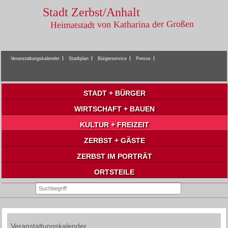
Stadt Zerbst/Anhalt
Heimatstadt von Katharina der Großen
Veranstaltungskalender
Stadtplan
Bürgerservice
Presse
STADT + BÜRGER
WIRTSCHAFT + BAUEN
KULTUR + FREIZEIT
ZERBST + GÄSTE
ZERBST IM PORTRÄT
ORTSTEILE
Veranstaltungskalender