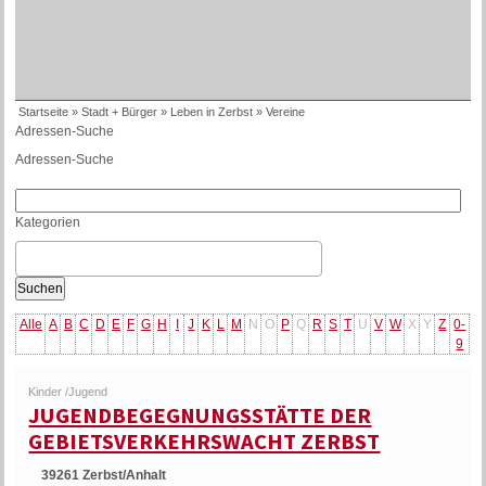
Startseite
»
Stadt + Bürger
»
Leben in Zerbst
»
Vereine
Adressen-Suche
Adressen-Suche
Kategorien
Alle
A
B
C
D
E
F
G
H
I
J
K
L
M
N
O
P
Q
R
S
T
U
V
W
X
Y
Z
0-
9
Kinder /Jugend
JUGENDBEGEGNUNGSSTÄTTE DER
GEBIETSVERKEHRSWACHT ZERBST
39261 Zerbst/Anhalt