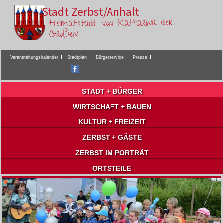
Stadt Zerbst/Anhalt
Heimatstadt von Katharina der
Großen
Veranstaltungskalender
Stadtplan
Bürgerservice
Presse
STADT + BÜRGER
WIRTSCHAFT + BAUEN
KULTUR + FREIZEIT
ZERBST + GÄSTE
ZERBST IM PORTRÄT
ORTSTEILE