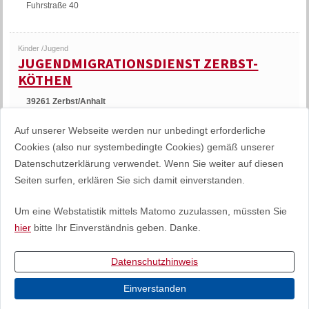
Fuhrstraße 40
Kinder /Jugend
JUGENDMIGRATIONSDIENST ZERBST-
KÖTHEN
39261 Zerbst/Anhalt
Markt 30
Auf unserer Webseite werden nur unbedingt erforderliche
Cookies (also nur systembedingte Cookies) gemäß unserer
Kinder /Jugend
Datenschutzerklärung verwendet. Wenn Sie weiter auf diesen
JUGENDTREFF DER EVANGELISCHEN
Seiten surfen, erklären Sie sich damit einverstanden.
KIRCHE ZERBST
39261 Zerbst/Anhalt
Um eine Webstatistik mittels Matomo zuzulassen, müssten Sie
Schlossfreiheit
hier
bitte Ihr Einverständnis geben. Danke.
Datenschutzhinweis
Impressum
Inhaltsverzeichnis
Einverstanden
Datenschutz