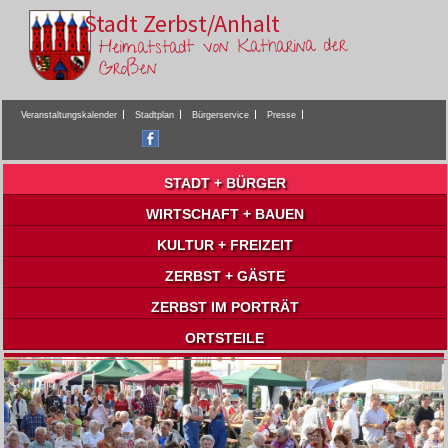
Stadt Zerbst/Anhalt
Heimatstadt von Katharina der
Großen
Veranstaltungskalender
Stadtplan
Bürgerservice
Presse
STADT + BÜRGER
WIRTSCHAFT + BAUEN
KULTUR + FREIZEIT
ZERBST + GÄSTE
ZERBST IM PORTRÄT
ORTSTEILE