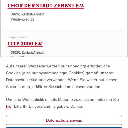
CHOR DER STADT ZERBST E.V.
39261 Zerbst/Anhalt
Weidenweg 12
Bürgervereine
CITY 2000 E.V.
39261 Zerbst/Anhalt
Markt 25
Auf unserer Webseite werden nur unbedingt erforderliche
Cookies (also nur systembedingte Cookies) gemäß unserer
Brauchtum / Heimat
Datenschutzerklärung verwendet. Wenn Sie weiter auf diesen
COYOTE E.V.
Seiten surfen, erklären Sie sich damit einverstanden.
39264 Zerbst/Anhalt
OT Deetz
Fabrikweg 16
Um eine Webstatistik mittels Matomo zuzulassen, müssten Sie
hier
bitte Ihr Einverständnis geben. Danke.
1-10 von 68
««
«
1
2
3
4
5
...
»
»»
Datenschutzhinweis
Impressum