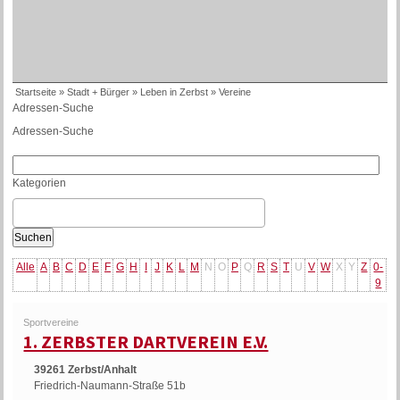
Startseite
»
Stadt + Bürger
»
Leben in Zerbst
»
Vereine
Adressen-Suche
Adressen-Suche
Kategorien
Alle
A
B
C
D
E
F
G
H
I
J
K
L
M
N
O
P
Q
R
S
T
U
V
W
X
Y
Z
0-
9
Sportvereine
1. ZERBSTER DARTVEREIN E.V.
39261 Zerbst/Anhalt
Friedrich-Naumann-Straße 51b